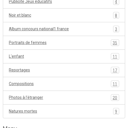
Publicite Jeux éducatifs
4
Noir et blanc
8
Album concours national1 france
3
Portraits de femmes
35
L'enfant
11
Reportages
17
Compositions
11
Photos à l'étranger
20
Natures mortes
9