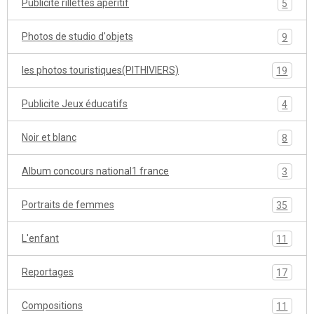
Publicité rillettes apéritif
5
Photos de studio d'objets
9
les photos touristiques(PITHIVIERS)
19
Publicite Jeux éducatifs
4
Noir et blanc
8
Album concours national1 france
3
Portraits de femmes
35
L'enfant
11
Reportages
17
Compositions
11