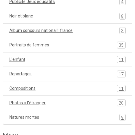
Publicite Jeux éducatifs
4
Noir et blanc
8
Album concours national1 france
3
Portraits de femmes
35
L'enfant
11
Reportages
17
Compositions
11
Photos à l'étranger
20
Natures mortes
9