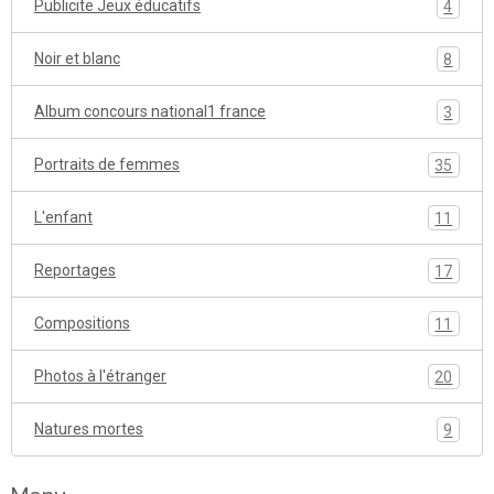
Publicite Jeux éducatifs
4
Noir et blanc
8
Album concours national1 france
3
Portraits de femmes
35
L'enfant
11
Reportages
17
Compositions
11
Photos à l'étranger
20
Natures mortes
9