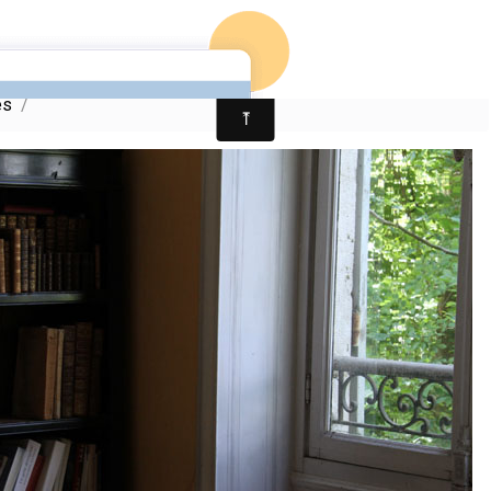
Accue
es