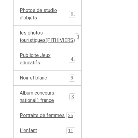
Photos de studio
9
d'objets
les photos
19
touristiques(PITHIVIERS)
Publicite Jeux
4
éducatifs
Noir et blanc
8
Album concours
3
national1 france
Portraits de femmes
35
L'enfant
11