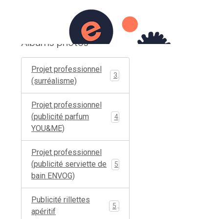
il
Album photos
Contact
Albums photos
Projet professionnel
3
(surréalisme)
Projet professionnel
(publicité parfum
4
YOU&ME)
Projet professionnel
(publicité serviette de
5
bain ENVOG)
Publicité rillettes
5
apéritif