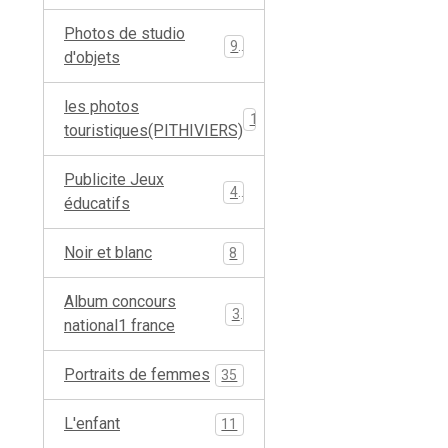
Photos de studio
9
d'objets
les photos
19
touristiques(PITHIVIERS)
Publicite Jeux
4
éducatifs
Noir et blanc
8
Album concours
3
national1 france
Portraits de femmes
35
L'enfant
11