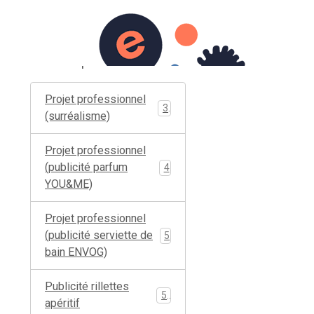
il
Album photos
Contact
Albums photos
Projet professionnel
3
(surréalisme)
Projet professionnel
(publicité parfum
4
YOU&ME)
Projet professionnel
(publicité serviette de
5
bain ENVOG)
Publicité rillettes
5
apéritif