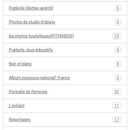
Publicité rillettes apéritif
5
Photos de studio d'objets
9
les photos touristiques(PITHIVIERS)
19
Publicite Jeux éducatifs
4
Noir et blanc
8
Album concours national1 france
3
Portraits de femmes
35
L'enfant
11
Reportages
17