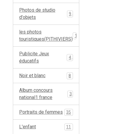
Photos de studio
9
d'objets
les photos
19
touristiques(PITHIVIERS)
Publicite Jeux
4
éducatifs
Noir et blanc
8
Album concours
3
national1 france
Portraits de femmes
35
L'enfant
11