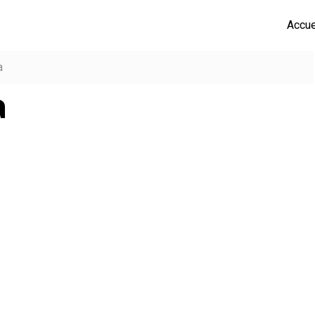
Accue
a
a